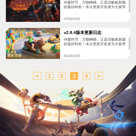
最新版本。若未及时更新，后续热更新
仲夏时节，万物峥嵘。正是旧貌换新颜
包体可能较大，可能会影响加载速度与
的最好时机！本次更新开发者为大家带
游戏体验。此次升级仅影响通过
来了基于建议修改的新功能与优化调整
Google Play 商店下载游戏的玩家，其
内容。无论是策略博弈，还是联盟协
07/03/2025
他平台用户不受影响，可正常完成更
作，我们都在不断倾听您的声音、精进
新。 以下为此次更新的所有内容，请敬
体验。技能分享功能，知识塔技能展示
请阅读吧！
优化，每一项改进，都是为提升您的策
v2.8.4版本更新日志
略乐趣添砖加瓦。本次更新的所有内容
已记录于此，请尽情阅读吧~
仲夏时节，万物峥嵘。正是旧貌换新颜
的最好时机！本次更新开发者为大家带
来了基于建议修改的新功能与优化调整
内容。无论是策略博弈，还是联盟协
05/29/2025
作，我们都在不断倾听您的声音、精进
体验。技能分享功能，知识塔技能展示
优化，每一项改进，都是为提升您的策
略乐趣添砖加瓦。本次更新的所有内容
<
1
2
3
4
>
已记录于此，请尽情阅读吧~