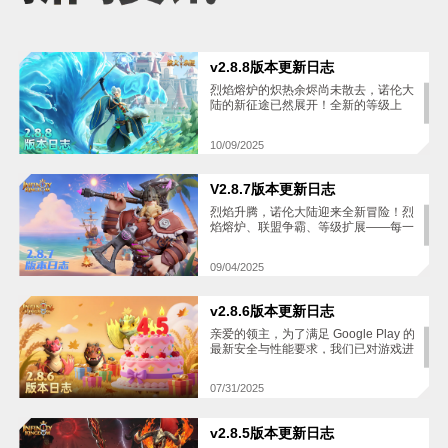
v2.8.8版本更新日志
烈焰熔炉的炽热余烬尚未散去，诺伦大
陆的新征途已然展开！全新的等级上
限、神话装备与传奇赛季，等待每一位
勇敢的领主去探索与征服。踏上新的征
10/09/2025
程，让智慧与勇气成为你夺取巅峰的利
刃。本次更新内容已全部记录于此，请
尽情阅读吧！
V2.8.7版本更新日志
烈焰升腾，诺伦大陆迎来全新冒险！烈
焰熔炉、联盟争霸、等级扩展——每一
项更新都助你率先踏入新境界！无论是
沙盘收藏的新方式，还是烈焰熔炉与巅
09/04/2025
峰战令的全新体验，都将让你的策略与
操作更加自由畅快。准备好了吗？属于
你的新征程，即刻开启！
v2.8.6版本更新日志
亲爱的领主，为了满足 Google Play 的
最新安全与性能要求，我们已对游戏进
行了技术升级。我们在此提醒使用
Google Play 商店下载游戏的玩家，请
07/31/2025
确保于8月7日UTC8点停服更新完成
后，前往谷歌商店下载游戏的最新版本
（版本号v2.8.6）。 温馨提示：为避免
v2.8.5版本更新日志
影响您的正常游戏体验，请务必升级至