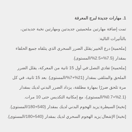
1. مهارات جديدة لبرج المعرفة
تمت إضافة مهارتين ملحميتين جديدتين ومهارتين نخبة جديدتين،
بالتأثيرات التالية:
[ملحمية] درع الخبير:يقلل الضرر السحري الذي يتلقاه جميع الحلفاء
بمقدار {7.5%+2.5%/المستوى}.
[ملحمية] تفادي النصل:في أول 15 ثانية من المعركة، يقلل الضرر
الملحق والمتلقى بمقدار {21%+7%/المستوى}. بعد 15 ثانية، في كل
مرة تلحق ضررًا بمهارة مطلقة، يزداد الضرر البدني لديك بمقدار
{2.1%+0.7%/المستوى}، مع إمكانية التكديس حتى 10 مرات.
[نخبة] السيطرة:يزيد الهجوم البدني لديك بمقدار {540+180/المستوى}.
[نخبة] الإشعال:يزيد الهجوم السحري لديك بمقدار {540+180/المستوى}.