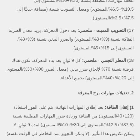
تلحقه مهاراتك المُطلقة بنسبة (30%+10%/المستوى إلى
19.5%+6.5%/المستوى) ومعدل التصويب بنسبة (مضافة حديثًا إلى
7.5%+2.5%/المستوى).
17) التصويب المميت - ملحمي:
بعد دخول المعركة، يزيد معدل الضربة
الفتاكة بنسبة (9%+3%/المستوى) والضرر البدني بنسبة (9%+3%/
المستوى إلى 15%+5%/المستوى).
18) المطر النجمي - ملحمي:
كل 9 ثوانٍ بعد بدء المعركة، تكون هناك
فرصة بنسبة 70% لإلحاق ضرر بدني (معدل الضرر 90%+30%/المستوى
إلى 120%+40%/المستوى) بجميع الأعداء.
2. تعديلات مهارات برج المعرفة
1) إتقان الطاقة:
بعد إطلاق المهارات النهائية، يتم على الفور استعادة
(120+40/المستوى) من الطاقة وزيادة ضرر المهارات المطلقة بنسبة
(37.5%+12.5%/المستوى إلى 30%+10%/المستوى) لمدة 9 ثوانٍ. لا
يمكن تكديس هذا التأثير. (لا يمكن التجهيز بمد التخاطر في الوقت نفسه)