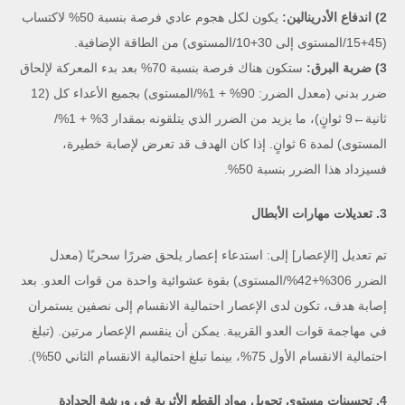
2) اندفاع الأدرينالين:
يكون لكل هجوم عادي فرصة بنسبة 50% لاكتساب
(45+15/المستوى إلى 30+10/المستوى) من الطاقة الإضافية.
3) ضربة البرق:
ستكون هناك فرصة بنسبة 70% بعد بدء المعركة لإلحاق
ضرر بدني (معدل الضرر: 90% + 1%/المستوى) بجميع الأعداء كل (12
ثانية←9 ثوانٍ)، ما يزيد من الضرر الذي يتلقونه بمقدار 3% + 1%/
المستوى) لمدة 6 ثوانٍ. إذا كان الهدف قد تعرض لإصابة خطيرة،
فسيزداد هذا الضرر بنسبة 50%.
3. تعديلات مهارات الأبطال
تم تعديل [الإعصار] إلى: استدعاء إعصار يلحق ضررًا سحريًا (معدل
الضرر 306%+42%/المستوى) بقوة عشوائية واحدة من قوات العدو. بعد
إصابة هدف، تكون لدى الإعصار احتمالية الانقسام إلى نصفين يستمران
في مهاجمة قوات العدو القريبة. يمكن أن ينقسم الإعصار مرتين. (تبلغ
احتمالية الانقسام الأول 75%، بينما تبلغ احتمالية الانقسام الثاني 50%).
4. تحسينات مستوى تحويل مواد القطع الأثرية في ورشة الحدادة