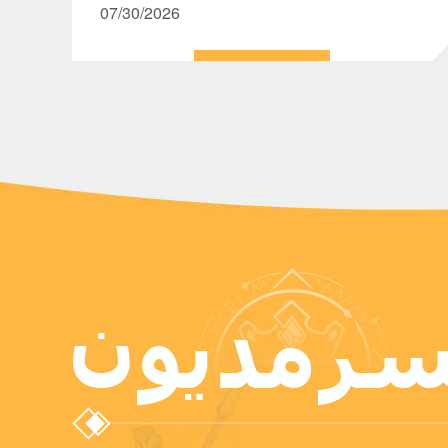
تعديل مكافآت الحزم المتعلقة بأرواح تنين النور/
07/30/2026
الظل وتقوية القطع الأثرية، إلى جانب تحسينات
بأنظمة زي البطل والشارة والقطع الأثرية، وذلك
بهدف خلق تجربة لعب أغنى وأكثر سلاسة لجميع
الأسياد.