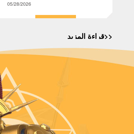
متاحة الآن بمظهر جديد منعش، إلى جانب محتوى
05/28/2026
جديد مثل مهام التقارب وبطولة نجاة الفرق. علاوة
على ذلك، تم تحسين تفاصيل العديد من الواجهات
والقواعد. نأمل أن يحظى جميع الأمراء بالسعادة
والمجد مع رفاقهم في هذا الموسم المفعم
قراءة المزيد>>
بالحيوية!