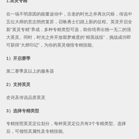
1.
英灵专精
在一场不明原因的能量波动中，古老的时光之井再次闪烁，传说中
五位大师的意志悄然复苏，召唤勇士们踏上新的征程。英灵开启全
新“英灵专精”养成，多种专精类型可选，助你培养出独一无二的强
大英灵。同时，时光之井开放噩梦难度的“精英战役”，挑战成功即
可获得“大师印记”，为你的英灵领悟专精技能。
1
）开启赛季
第二赛季及以上的服务器
2
）支持英灵
史诗及传说品质英灵
3
）选择专精类型
专精按照英灵定位划分，每种英灵定位共有
3
个专精类型。选择
后，可领悟其属性及专精技能。