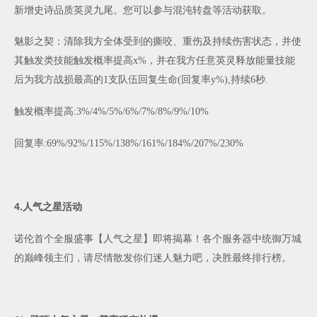
新增史诗品质英灵九尾。您可以参与混沌转盘等活动获取。
魅影之契：清除我方全体受到的撕咬、重伤及持续伤害状态，并使
其触发类技能触发概率提高
x%
，并在我方任意英灵释放能量技能
后为我方战损最高的
1
支队伍回复生命
(
回复率
y%),
持续
6
秒
.
触发概率提高
:3%/4%/5%/6%/7%/8%/9%/10%
回复率
:69%/92%/115%/138%/161%/184%/207%/230%
4.
人气之星活动
诺伦首个全服盛事【人气之星】即将揭幕！各个服务器中统御万城
的巅峰领主们，请尽情散发你们迷人魅力吧，决胜最终排行榜。