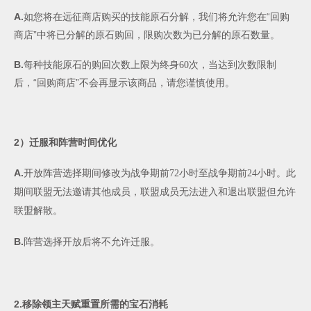
A.
如您将在远征商店购买的技能原石分解，我们将允许您在“回购
商店”中将已分解的原石购回，限购次数为已分解的原石数量。
B.
每种技能原石的购回次数上限为终身
60
次，当达到次数限制
后，“回购商店”不会再显示该商品，请您谨慎使用。
2
）迁服和阵营时间优化
A.
开放阵营选择期间修改为战争期前
72
小时至战争期前
24
小时。此
期间联盟无法邀请其他成员，联盟成员无法进入和退出联盟但允许
联盟解散。
B.
阵营选择开放后将不允许迁服。
2.
移除领主天赋重置所需的宝石消耗