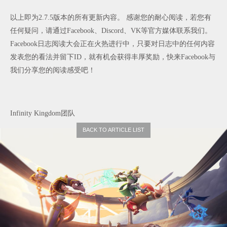
以上即为
2.7.5
版本的所有更新内容。
感谢您的耐心阅读，若您有
任何疑问，请通过
Facebook
、
Discord
、
VK
等官方媒体联系我们。
Facebook
日志阅读大会正在火热进行中，只要对日志中的任何内容
发表您的看法并留下
ID
，就有机会获得丰厚奖励，快来
Facebook
与
我们分享您的阅读感受吧！
Infinity Kingdom
团队
BACK TO ARTICLE LIST