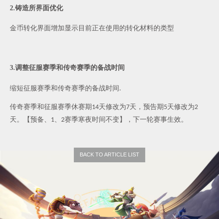
2.
铸造所界面优化
金币转化界面增加显示目前正在使用的转化材料的类型
3.
调整征服赛季和传奇赛季的备战时间
缩短征服赛季和传奇赛季的备战时间
.
传奇赛季和征服赛季休赛期
天修改为
天，预告期
天修改为
14
7
5
2
天。【预备、
、
赛季寒夜时间不变】，下一轮赛事生效。
1
2
BACK TO ARTICLE LIST